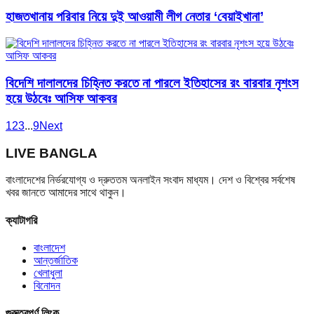
হাজতখানায় পরিবার নিয়ে দুই আওয়ামী লীগ নেতার ‘বেয়াইখানা’
বিদেশি দালালদের চিহ্নিত করতে না পারলে ইতিহাসের রং বারবার নৃশংস
হয়ে উঠবেঃ আসিফ আকবর
1
2
3
...
9
Next
LIVE BANGLA
বাংলাদেশের নির্ভরযোগ্য ও দ্রুততম অনলাইন সংবাদ মাধ্যম। দেশ ও বিশ্বের সর্বশেষ
খবর জানতে আমাদের সাথে থাকুন।
ক্যাটাগরি
বাংলাদেশ
আন্তর্জাতিক
খেলাধুলা
বিনোদন
গুরুত্বপূর্ণ লিংক