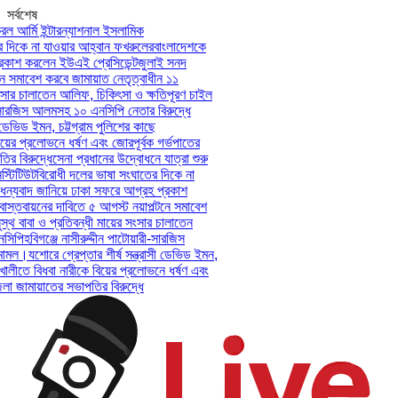
সর্বশেষ
ল আর্মি ইন্টারন্যাশনাল ইসলামিক
দিকে না যাওয়ার আহ্বান ফখরুলের
বাংলাদেশকে
কাশ করলেন ইউএই প্রেসিডেন্ট
জুলাই সনদ
 সমাবেশ করবে জামায়াত নেতৃত্বাধীন ১১
সার চালাতেন আলিফ, চিকিৎসা ও ক্ষতিপূরণ চাইল
-সারজিস আলমসহ ১০ এনসিপি নেতার বিরুদ্ধে
ডেভিড ইমন, চট্টগ্রাম পুলিশের কাছে
়ের প্রলোভনে ধর্ষণ এবং জোরপূর্বক গর্ভপাতের
 বিরুদ্ধে
সেনা প্রধানের উদ্বোধনে যাত্রা শুরু
টিটিউট
বিরোধী দলের ভাষা সংঘাতের দিকে না
ন্যবাদ জানিয়ে ঢাকা সফরে আগ্রহ প্রকাশ
স্তবায়নের দাবিতে ৫ আগস্ট নয়াপল্টনে সমাবেশ
থ বাবা ও প্রতিবন্ধী মায়ের সংসার চালাতেন
িপি
হবিগঞ্জে নাসীরুদ্দীন পাটোয়ারী-সারজিস
ামল।
যশোরে গ্রেপ্তার শীর্ষ সন্ত্রাসী ডেভিড ইমন,
ালীতে বিধবা নারীকে বিয়ের প্রলোভনে ধর্ষণ এবং
জামায়াতের সভাপতির বিরুদ্ধে