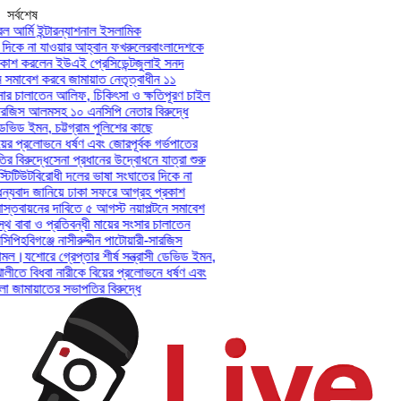
সর্বশেষ
আর্মি ইন্টারন্যাশনাল ইসলামিক
কে না যাওয়ার আহ্বান ফখরুলের
বাংলাদেশকে
শ করলেন ইউএই প্রেসিডেন্ট
জুলাই সনদ
সমাবেশ করবে জামায়াত নেতৃত্বাধীন ১১
র চালাতেন আলিফ, চিকিৎসা ও ক্ষতিপূরণ চাইল
ারজিস আলমসহ ১০ এনসিপি নেতার বিরুদ্ধে
ভিড ইমন, চট্টগ্রাম পুলিশের কাছে
ের প্রলোভনে ধর্ষণ এবং জোরপূর্বক গর্ভপাতের
িরুদ্ধে
সেনা প্রধানের উদ্বোধনে যাত্রা শুরু
টিউট
বিরোধী দলের ভাষা সংঘাতের দিকে না
যবাদ জানিয়ে ঢাকা সফরে আগ্রহ প্রকাশ
তবায়নের দাবিতে ৫ আগস্ট নয়াপল্টনে সমাবেশ
বাবা ও প্রতিবন্ধী মায়ের সংসার চালাতেন
পি
হবিগঞ্জে নাসীরুদ্দীন পাটোয়ারী-সারজিস
ল।
যশোরে গ্রেপ্তার শীর্ষ সন্ত্রাসী ডেভিড ইমন,
লীতে বিধবা নারীকে বিয়ের প্রলোভনে ধর্ষণ এবং
ামায়াতের সভাপতির বিরুদ্ধে