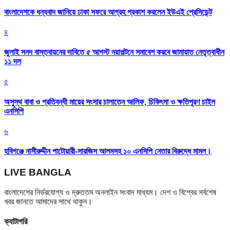
বাংলাদেশকে ধন্যবাদ জানিয়ে ঢাকা সফরে আগ্রহ প্রকাশ করলেন ইউএই প্রেসিডেন্ট
৪
জুলাই সনদ বাস্তবায়নের দাবিতে ৫ আগস্ট নয়াপল্টনে সমাবেশ করবে জামায়াত নেতৃত্বাধীন
১১ দল
৫
অসুস্থ বাবা ও প্রতিবন্ধী মায়ের সংসার চালাতেন আলিফ, চিকিৎসা ও ক্ষতিপূরণ চাইল
এনসিপি
৬
হবিগঞ্জে নাসীরুদ্দীন পাটোয়ারী-সারজিস আলমসহ ১০ এনসিপি নেতার বিরুদ্ধে মামল।
LIVE BANGLA
বাংলাদেশের নির্ভরযোগ্য ও দ্রুততম অনলাইন সংবাদ মাধ্যম। দেশ ও বিশ্বের সর্বশেষ
খবর জানতে আমাদের সাথে থাকুন।
ক্যাটাগরি