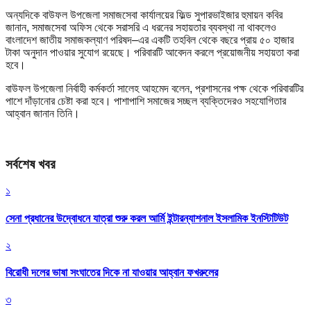
অন্যদিকে বাউফল উপজেলা সমাজসেবা কার্যালয়ের ফিল্ড সুপারভাইজার হুমায়ন কবির
জানান, সমাজসেবা অফিস থেকে সরাসরি এ ধরনের সহায়তার ব্যবস্থা না থাকলেও
বাংলাদেশ জাতীয় সমাজকল্যাণ পরিষদ–এর একটি তহবিল থেকে বছরে প্রায় ৫০ হাজার
টাকা অনুদান পাওয়ার সুযোগ রয়েছে। পরিবারটি আবেদন করলে প্রয়োজনীয় সহায়তা করা
হবে।
বাউফল উপজেলা নির্বাহী কর্মকর্তা সালেহ আহমেদ বলেন, প্রশাসনের পক্ষ থেকে পরিবারটির
পাশে দাঁড়ানোর চেষ্টা করা হবে। পাশাপাশি সমাজের সচ্ছল ব্যক্তিদেরও সহযোগিতার
আহ্বান জানান তিনি।
সর্বশেষ খবর
১
সেনা প্রধানের উদ্বোধনে যাত্রা শুরু করল আর্মি ইন্টারন্যাশনাল ইসলামিক ইনস্টিটিউট
২
বিরোধী দলের ভাষা সংঘাতের দিকে না যাওয়ার আহ্বান ফখরুলের
৩