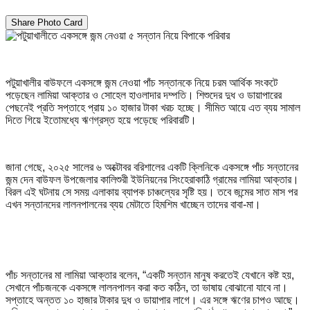
Share Photo Card
পটুয়াখালীর বাউফলে একসঙ্গে জন্ম নেওয়া পাঁচ সন্তানকে নিয়ে চরম আর্থিক সংকটে
পড়েছেন লামিয়া আক্তার ও সোহেল হাওলাদার দম্পতি। শিশুদের দুধ ও ডায়াপারের
পেছনেই প্রতি সপ্তাহে প্রায় ১০ হাজার টাকা খরচ হচ্ছে। সীমিত আয়ে এত ব্যয় সামাল
দিতে গিয়ে ইতোমধ্যে ঋণগ্রস্ত হয়ে পড়েছে পরিবারটি।
জানা গেছে, ২০২৫ সালের ৬ অক্টোবর বরিশালের একটি ক্লিনিকে একসঙ্গে পাঁচ সন্তানের
জন্ম দেন বাউফল উপজেলার কালিশুরী ইউনিয়নের সিংহেরাকাঠি গ্রামের লামিয়া আক্তার।
বিরল এই ঘটনায় সে সময় এলাকায় ব্যাপক চাঞ্চল্যের সৃষ্টি হয়। তবে জন্মের সাত মাস পর
এখন সন্তানদের লালনপালনের ব্যয় মেটাতে হিমশিম খাচ্ছেন তাদের বাবা-মা।
পাঁচ সন্তানের মা লামিয়া আক্তার বলেন, “একটি সন্তান মানুষ করতেই যেখানে কষ্ট হয়,
সেখানে পাঁচজনকে একসঙ্গে লালনপালন করা কত কঠিন, তা ভাষায় বোঝানো যাবে না।
সপ্তাহে অন্তত ১০ হাজার টাকার দুধ ও ডায়াপার লাগে। এর সঙ্গে ঋণের চাপও আছে।